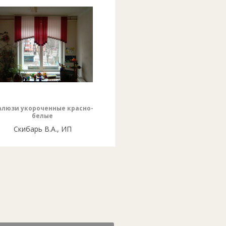
люзи укороченные красно-
белые
Скибарь В.А., ИП