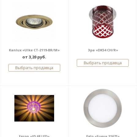
Kanlux «Ulke CT-2119-BR/M»
Эра «DK54 CH/R»
от 3,20 руб.
Выбрать продавца
Выбрать продавца
Feron «JD 68 LED»
Eglo «Fueva 31671»