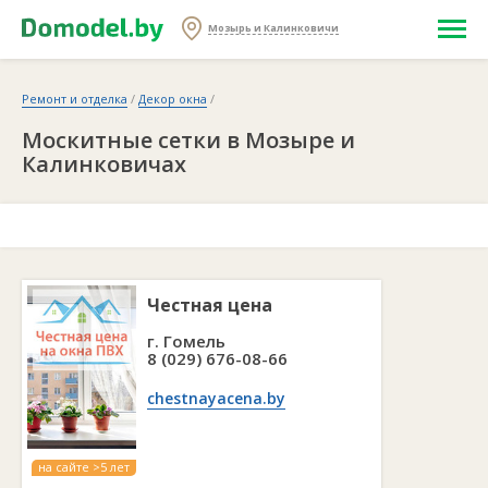
Мозырь и Калинковичи
Ремонт и отделка
/
Декор окна
/
Москитные сетки в Мозыре и
Калинковичах
Честная цена
г. Гомель
8 (029) 676-08-66
chestnayacena.by
на сайте >5 лет