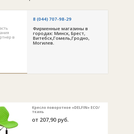
60
18 мес
8 (044) 707-98-29
ин., мм: 460
асть
Фирменные магазины в
акс., мм: 580
пания
городах: Минск, Брест,
ртнёр в
ненные
Витебск,Гомель,Гродно,
Могилев.
ка: до 100 кг
ков: регулируемые
 мм
ка: нет
м: 360 градусов
Кресло поворотное «DELFIN» ECO/
ткань
от 207,90 руб.