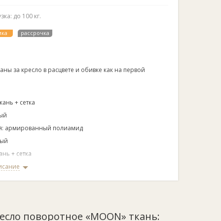
ка: до 100 кг.
ика
рассрочка
аны за кресло в расцвете и обивке как на первой
кань + сетка
вый
я: армированный полиамид
лый
ань + сетка
пиастра
исание
: 410
ресло поворотное «MOON» ткань: