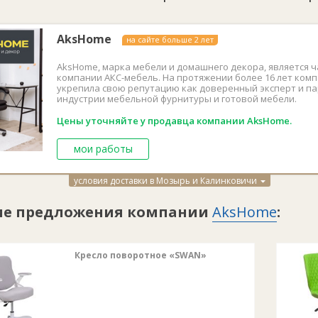
Высота макс, мм: 1 0
Гарантийный срок: 
AksHome
на сайте больше 2 лет
Высота до сиденья м
AksHome, марка мебели и домашнего декора, является ч
Высота до сиденья м
компании АКС-мебель. На протяжении более 16 лет ком
укрепила свою репутацию как доверенный эксперт и па
Вид колес: прорези
индустрии мебельной фурнитуры и готовой мебели.
Максимальная нагруз
Цены уточняйте у продавца компании AksHome.
Наличие подлокотни
Размер газлифта: 80
мои работы
Наличие подголовни
Поворотный механиз
условия доставки в Мозырь и Калинковичи
Высота спинки: 480
ие предложения компании
AksHome
:
Бренд: AksHome
Срок службы: 5 лет
Кресло поворотное «SWAN»