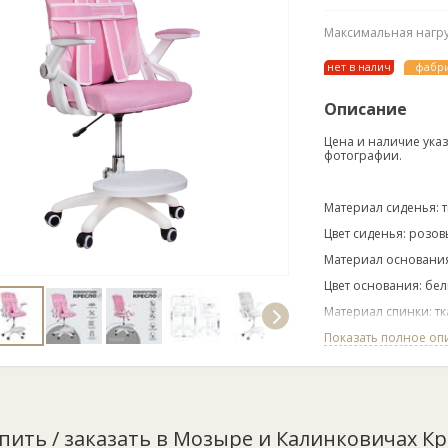
Максимальная нагруз
нет в налич
фабр
Описание
Цена и наличие указ
фотографии.
Материал сиденья: т
Цвет сиденья: розо
Материал основани
Цвет основания: бе
Материал спинки: тк
Механизм качания: 
Показать полное оп
Ширина, мм: 590
Глубина, мм: 640
Глубина сидения, мм
упить / заказать в Мозыре и Калинковичах К
Высота, мм: 940